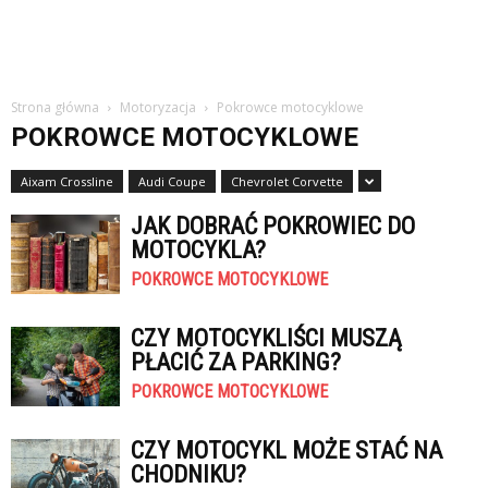
Strona główna
Motoryzacja
Pokrowce motocyklowe
POKROWCE MOTOCYKLOWE
Aixam Crossline
Audi Coupe
Chevrolet Corvette
JAK DOBRAĆ POKROWIEC DO
MOTOCYKLA?
POKROWCE MOTOCYKLOWE
CZY MOTOCYKLIŚCI MUSZĄ
PŁACIĆ ZA PARKING?
POKROWCE MOTOCYKLOWE
CZY MOTOCYKL MOŻE STAĆ NA
CHODNIKU?