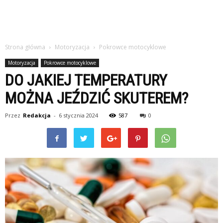
Strona główna
Motoryzacja
Pokrowce motocyklowe
Motoryzacja
Pokrowce motocyklowe
DO JAKIEJ TEMPERATURY
MOŻNA JEŹDZIĆ SKUTEREM?
Przez
Redakcja
-
6 stycznia 2024
587
0