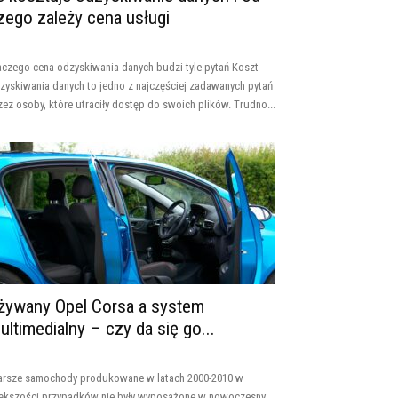
zego zależy cena usługi
aczego cena odzyskiwania danych budzi tyle pytań Koszt
zyskiwania danych to jedno z najczęściej zadawanych pytań
zez osoby, które utraciły dostęp do swoich plików. Trudno...
żywany Opel Corsa a system
ultimedialny – czy da się go...
arsze samochody produkowane w latach 2000-2010 w
ększości przypadków nie były wyposażone w nowoczesny