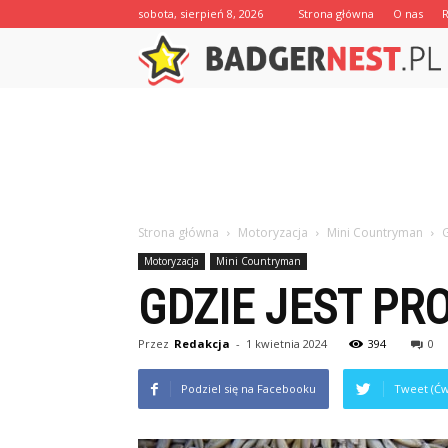
sobota, sierpień 8, 2026
Strona główna
O nas
Strona główna
Motoryzacja
Mini Countryman
Motoryzacja
Mini Countryman
GDZIE JEST P
Przez
Redakcja
-
1 kwietnia 2024
394
0
Podziel się na Facebooku
Tweet (Ćw