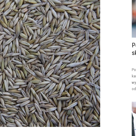
P
s
Po
ka
wy
od