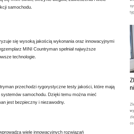
sy
ukcji samochodu.
ty
ryzuje się wysoką jakością wykonania oraz innowacyjnymi
 egzemplarz MINI Countryman spełniał najwyższe
owsze technologie.
Z
ryman przechodzi rygorystyczne testy jakości, które mają
n
 i systemów samochodu. Dzięki temu można mieć
n jest bezpieczny i niezawodny.
Zl
wy
zl
co
wprowadza wiele innowacyjnych rozwiązań