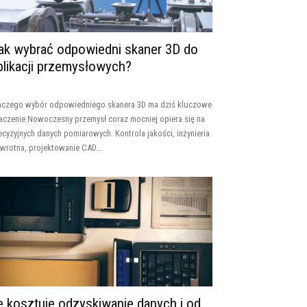
ak wybrać odpowiedni skaner 3D do
plikacji przemysłowych?
aczego wybór odpowiedniego skanera 3D ma dziś kluczowe
aczenie Nowoczesny przemysł coraz mocniej opiera się na
ecyzyjnych danych pomiarowych. Kontrola jakości, inżynieria
wrotna, projektowanie CAD...
le kosztuje odzyskiwanie danych i od