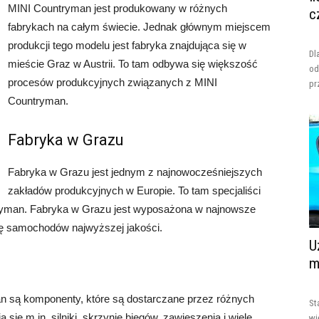
MINI Countryman jest produkowany w różnych
c
fabrykach na całym świecie. Jednak głównym miejscem
produkcji tego modelu jest fabryka znajdująca się w
Dl
mieście Graz w Austrii. To tam odbywa się większość
od
procesów produkcyjnych związanych z MINI
pr
Countryman.
Fabryka w Grazu
Fabryka w Grazu jest jednym z najnowocześniejszych
zakładów produkcyjnych w Europie. To tam specjaliści
ryman. Fabryka w Grazu jest wyposażona w najnowsze
ję samochodów najwyższej jakości.
U
m
 są komponenty, które są dostarczane przez różnych
St
się m.in. silniki, skrzynie biegów, zawieszenia i wiele
wi