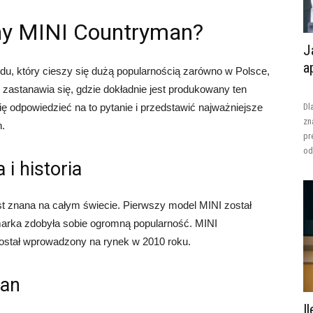
ny MINI Countryman?
J
a
, który cieszy się dużą popularnością zarówno w Polsce,
 zastanawia się, gdzie dokładnie jest produkowany ten
ę odpowiedzieć na to pytanie i przedstawić najważniejsze
Dl
zn
n.
pr
od
i historia
st znana na całym świecie. Pierwszy model MINI został
marka zdobyła sobie ogromną popularność. MINI
 został wprowadzony na rynek w 2010 roku.
man
I