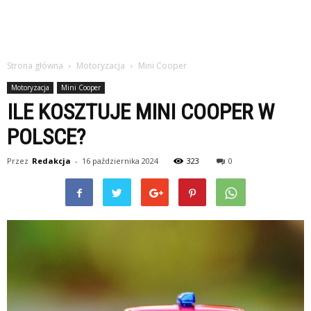
Strona główna
Motoryzacja
Mini Cooper
Motoryzacja
Mini Cooper
ILE KOSZTUJE MINI COOPER W
POLSCE?
Przez
Redakcja
-
16 października 2024
323
0