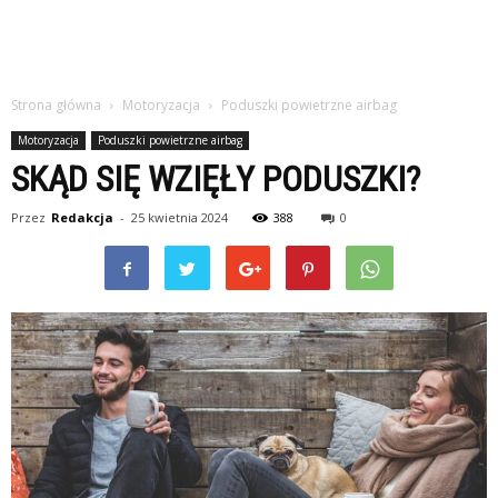
Strona główna
Motoryzacja
Poduszki powietrzne airbag
Motoryzacja
Poduszki powietrzne airbag
SKĄD SIĘ WZIĘŁY PODUSZKI?
Przez
Redakcja
-
25 kwietnia 2024
388
0