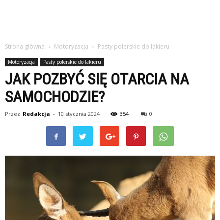
Strona główna
Motoryzacja
Pasty polerskie do lakieru
Motoryzacja
Pasty polerskie do lakieru
JAK POZBYĆ SIĘ OTARCIA NA
SAMOCHODZIE?
Przez
Redakcja
-
10 stycznia 2024
354
0