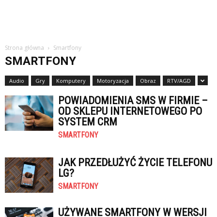
Strona główna
Smartfony
SMARTFONY
Audio
Gry
Komputery
Motoryzacja
Obraz
RTV/AGD
POWIADOMIENIA SMS W FIRMIE –
OD SKLEPU INTERNETOWEGO PO
SYSTEM CRM
SMARTFONY
JAK PRZEDŁUŻYĆ ŻYCIE TELEFONU
LG?
SMARTFONY
UŻYWANE SMARTFONY W WERSJI