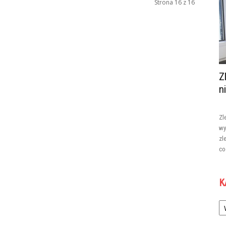
Strona 16 z 16
Z
n
Zl
wy
zl
co
K
Ka