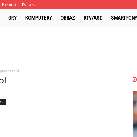
Reklama
Kontakt
badgersnest.pl
GRY
KOMPUTERY
OBRAZ
RTV/AGD
SMARTFON
gersnest.pl
pl
Z
ZE