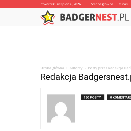
czwartek, sierpień 6, 2026
Strona główna
O nas
Strona główna
Autorzy
Posty przez Redakcja Bad
Redakcja Badgersnest.
160 POSTY
0 KOMENTAR