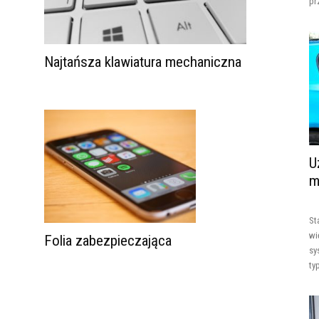
pr
Najtańsza klawiatura mechaniczna
U
m
St
wi
Folia zabezpieczająca
sy
ty