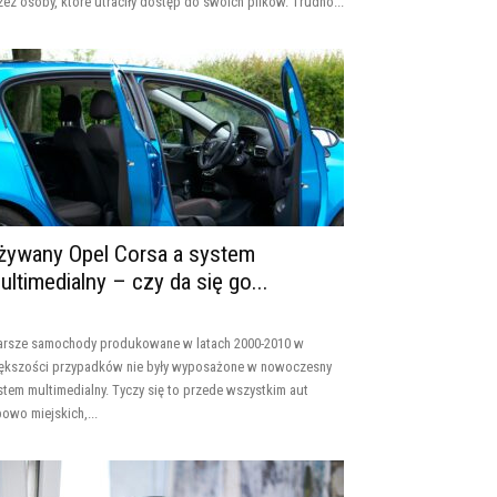
zez osoby, które utraciły dostęp do swoich plików. Trudno...
żywany Opel Corsa a system
ultimedialny – czy da się go...
arsze samochody produkowane w latach 2000-2010 w
ększości przypadków nie były wyposażone w nowoczesny
stem multimedialny. Tyczy się to przede wszystkim aut
powo miejskich,...