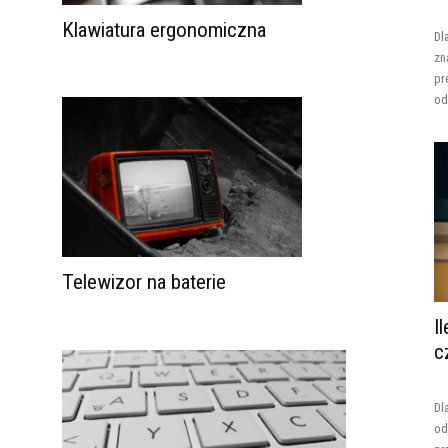
Klawiatura ergonomiczna
Dl
zn
pr
od
Telewizor na baterie
I
c
Dl
od