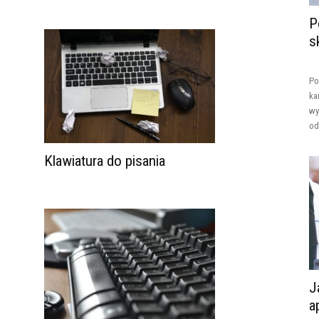
P
s
Po
ka
wy
od
Klawiatura do pisania
J
a