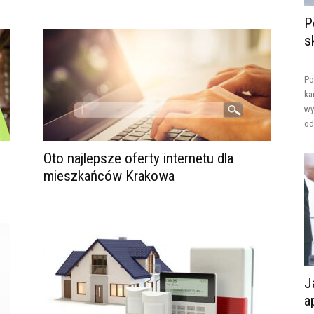
P
s
Po
ka
wy
od
Oto najlepsze oferty internetu dla
mieszkańców Krakowa
J
a