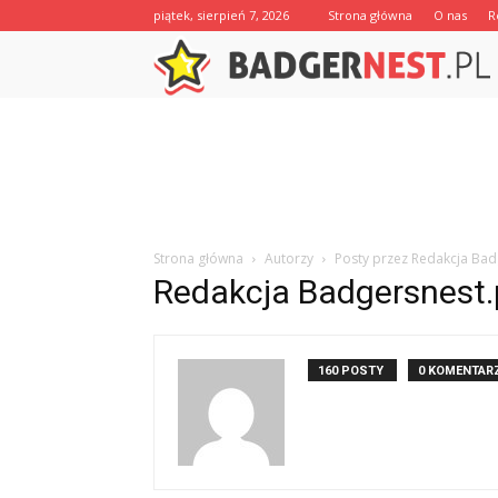
piątek, sierpień 7, 2026
Strona główna
O nas
R
Strona główna
Autorzy
Posty przez Redakcja Bad
Redakcja Badgersnest.
160 POSTY
0 KOMENTAR