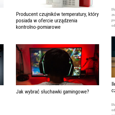
Dl
Producent czujników temperatury, który
zn
posiada w ofercie urządzenia
pr
od
kontrolno-pomiarowe
I
c
Jak wybrać słuchawki gamingowe?
Dl
od