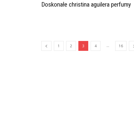
Doskonałe christina aguilera perfumy
...
1
2
3
4
16