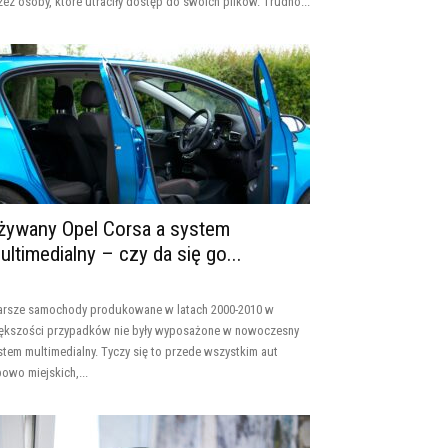
zez osoby, które utraciły dostęp do swoich plików. Trudno...
żywany Opel Corsa a system
ultimedialny – czy da się go...
arsze samochody produkowane w latach 2000-2010 w
ększości przypadków nie były wyposażone w nowoczesny
stem multimedialny. Tyczy się to przede wszystkim aut
powo miejskich,...