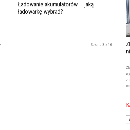
Ładowanie akumulatorów – jaką
ładowarkę wybrać?
Z
Strona 3 z 16
n
Zl
wy
zl
co
K
Ka