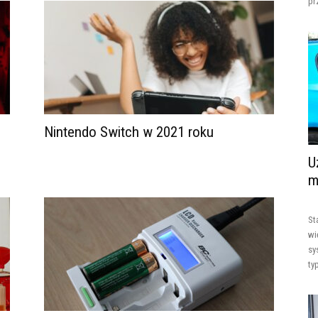
pr
Nintendo Switch w 2021 roku
U
m
St
wi
sy
ty