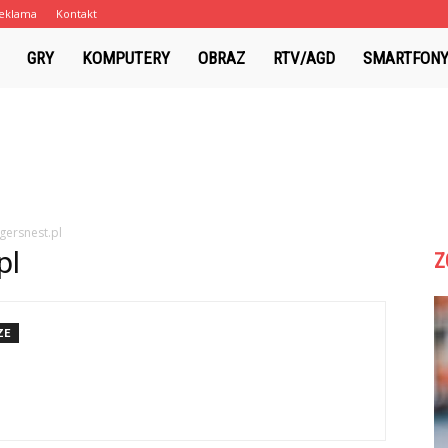
eklama
Kontakt
badgersnest.pl
GRY
KOMPUTERY
OBRAZ
RTV/AGD
SMARTFON
gersnest.pl
pl
Z
ZE